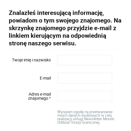
Znalazłeś interesującą informację,
powiadom o tym swojego znajomego. Na
skrzynkę znajomego przyjdzie e-mail z
linkiem kierującym na odpowiednią
stronę naszego serwisu.
Twoje imię i nazwisko
E-mail
Adres e-mail
znajomego
*
Wyrażam zgodę na przetwarzanie
moich danych osobowych w celu
realizacji usługi Newsletter Morski
Oddział Straży Granicznej.