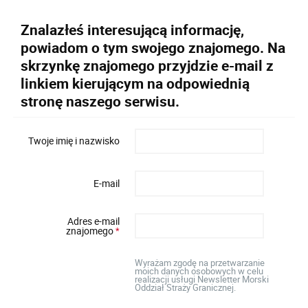
Znalazłeś interesującą informację,
powiadom o tym swojego znajomego. Na
skrzynkę znajomego przyjdzie e-mail z
linkiem kierującym na odpowiednią
stronę naszego serwisu.
Twoje imię i nazwisko
E-mail
Adres e-mail
znajomego
*
Wyrażam zgodę na przetwarzanie
moich danych osobowych w celu
realizacji usługi Newsletter Morski
Oddział Straży Granicznej.