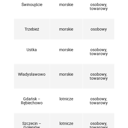
Świnoujście
morskie
osobowy,
towarowy
Trzebież
morskie
osobowy
Ustka
morskie
osobowy,
towarowy
Władysławowo
morskie
osobowy,
towarowy
Gdańsk –
lotnicze
osobowy,
Rębiechowo
towarowy
Szczecin –
lotnicze
osobowy,
Goleniów
towarowy