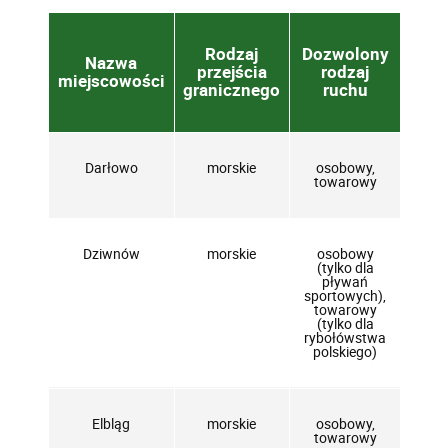
Rodzaj
Dozwolony
Nazwa
przejścia
rodzaj
miejscowości
granicznego
ruchu
Darłowo
morskie
osobowy,
towarowy
Dziwnów
morskie
osobowy
(tylko dla
pływań
sportowych),
towarowy
(tylko dla
rybołówstwa
polskiego)
Elbląg
morskie
osobowy,
towarowy