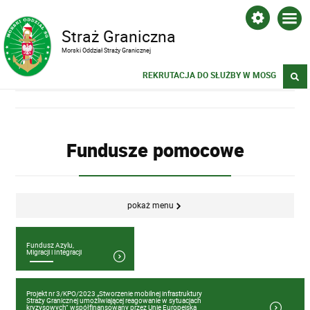
Straż Graniczna
Morski Oddział Straży Granicznej
REKRUTACJA DO SŁUŻBY W MOSG
Fundusze pomocowe
pokaż menu
Fundusz Azylu,
Migracji i Integracji
Projekt nr 3/KPO/2023 „Stworzenie mobilnej infrastruktury
Straży Granicznej umożliwiającej reagowanie w sytuacjach
kryzysowych” współfinansowany przez Unię Europejską