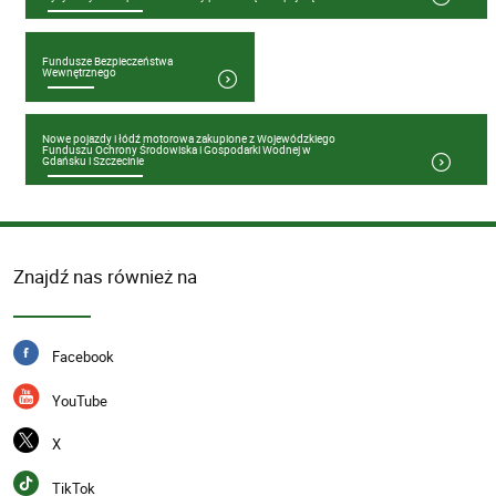
Fundusze Bezpieczeństwa
Wewnętrznego
Nowe pojazdy i łódź motorowa zakupione z Wojewódzkiego
Funduszu Ochrony Środowiska i Gospodarki Wodnej w
Gdańsku i Szczecinie
Znajdź nas również na
Facebook
YouTube
X
TikTok