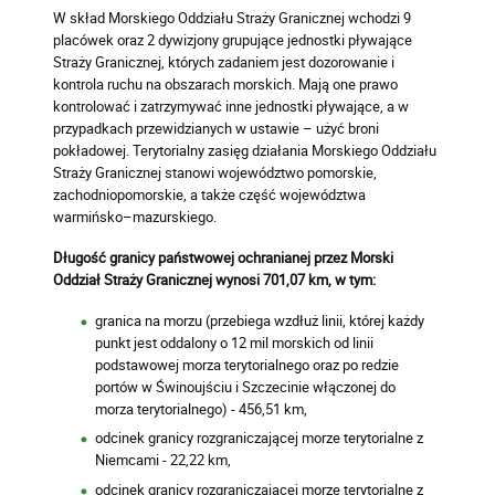
W skład Morskiego Oddziału Straży Granicznej wchodzi 9
placówek oraz 2 dywizjony grupujące jednostki pływające
Straży Granicznej, których zadaniem jest dozorowanie i
kontrola ruchu na obszarach morskich. Mają one prawo
kontrolować i zatrzymywać inne jednostki pływające, a w
przypadkach przewidzianych w ustawie – użyć broni
pokładowej. Terytorialny zasięg działania Morskiego Oddziału
Straży Granicznej stanowi województwo pomorskie,
zachodniopomorskie, a także część województwa
warmińsko–mazurskiego.
Długość granicy państwowej ochranianej przez Morski
Oddział Straży Granicznej wynosi 701,07 km, w tym:
granica na morzu (przebiega wzdłuż linii, której każdy
punkt jest oddalony o 12 mil morskich od linii
podstawowej morza terytorialnego oraz po redzie
portów w Świnoujściu i Szczecinie włączonej do
morza terytorialnego) - 456,51 km,
odcinek granicy rozgraniczającej morze terytorialne z
Niemcami - 22,22 km,
odcinek granicy rozgraniczającej morze terytorialne z